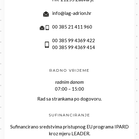
info@lag-adrion.hr
00 385 21 411 960
00 385 99 4369 422
00 385 99 4369 414
RADNO VRIJEME
radnim danom
07:00 – 15:00
Rad sa strankama po dogovoru.
SUFINANCIRANJE
Sufinancirano sredstvima pristupnog EU programa IPARD
kroz mjeru LEADER.