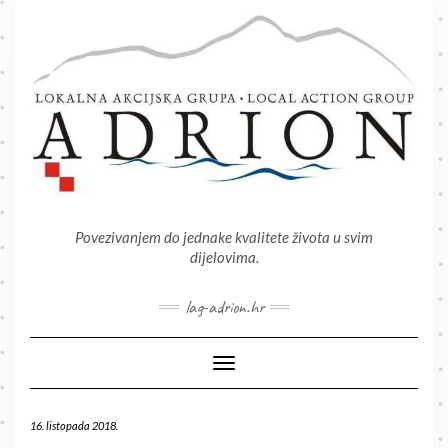
Skip
to
content
Povezivanjem do jednake kvalitete života u svim
dijelovima.
lag-adrion.hr
Toggle Navigation
16. listopada 2018.