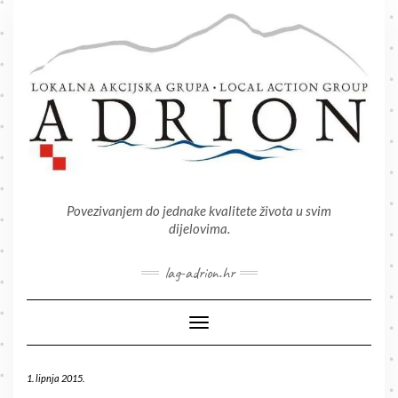
Skip
to
content
Povezivanjem do jednake kvalitete života u svim
dijelovima.
lag-adrion.hr
Toggle Navigation
1. lipnja 2015.