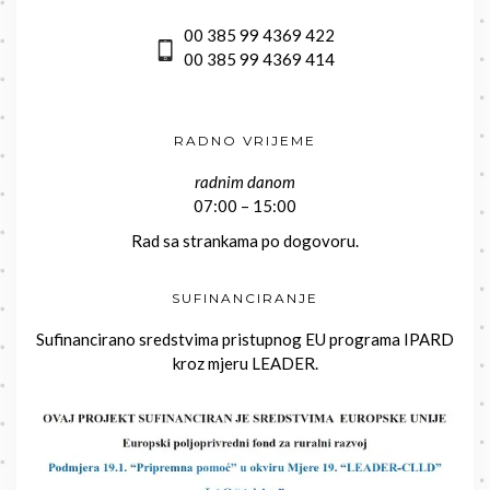
00 385 99 4369 422
00 385 99 4369 414
RADNO VRIJEME
radnim danom
07:00 – 15:00
Rad sa strankama po dogovoru.
SUFINANCIRANJE
Sufinancirano sredstvima pristupnog EU programa IPARD
kroz mjeru LEADER.