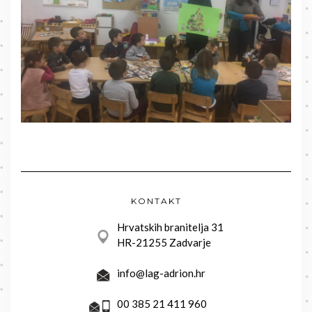
KONTAKT
Hrvatskih branitelja 31
HR-21255 Zadvarje
info@lag-adrion.hr
00 385 21 411 960