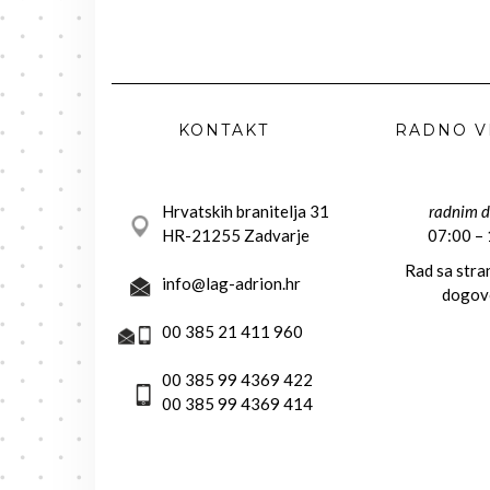
KONTAKT
RADNO V
Hrvatskih branitelja 31
radnim 
HR-21255 Zadvarje
07:00 –
Rad sa str
info@lag-adrion.hr
dogov
00 385 21 411 960
00 385 99 4369 422
00 385 99 4369 414