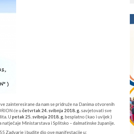
 sve zainteresirane da nam se pridruže na Danima otvorenih
 ADRION će u
četvrtak 24. svibnja 2018. g.
savjetovati sve
dita. U
petak 25. svibnja 2018. g
. besplatno ( kao i uvijek )
a natječaje Ministarstava i Splitsko – dalmatinske županije.
55 Zadvarje i budite dio ove manifestacije u: