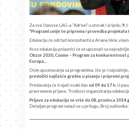
Za sve članove LAG-a “Adrion” u utorak i srijedu,
9. i
“Programi unije te priprema i provedba projekata 
Edukaciju će održati konzultantica Ariana Vela, vlasn
Kroz edukaciju polaznici će se upoznati sa najvažni
Obzor 2020, Cosme – Program za konkurentnost po
Europa…
Osim upoznavanja sa programima, što je i najvažnije,
predočiti najčešće greške u pisanju i pripremi pro
Predavanja će trajati svaki dan
od 09 do 17 h.
U pauz
pravremene prijave. Troškovi organiziranja edukacij
Prijave za edukaciju se vrše do 08. prosinca 2014.g
Detaljan program nalazi se u prilogu. Broj sudionika 