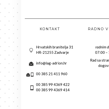
KONTAKT
RADNO V
Hrvatskih branitelja 31
radnim 
HR-21255 Zadvarje
07:00 –
Rad sa str
info@lag-adrion.hr
dogov
00 385 21 411 960
00 385 99 4369 422
00 385 99 4369 414