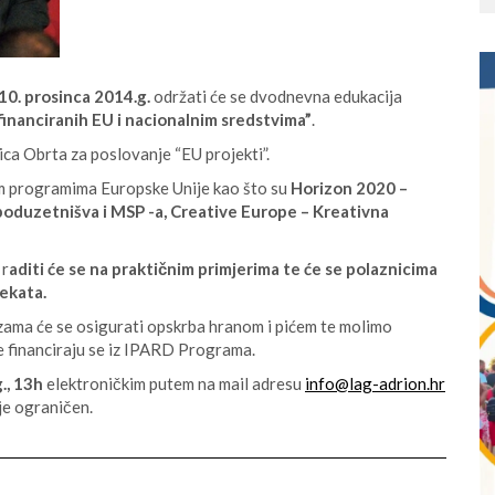
 10. prosinca 2014.g.
održati će se dvodnevna edukacija
financiranih EU i nacionalnim sredstvima”
.
ica Obrta za poslovanje “EU projekti”.
jim programima Europske Unije kao što su
Horizon 2020 –
duzetnišva i MSP -a, Creative Europe – Kreativna
 r
aditi će se na praktičnim primjerima te će se polaznicima
jekata.
ama će se osigurati opskrba hranom i pićem te molimo
e financiraju se iz IPARD Programa.
., 13h
elektroničkim putem na mail adresu
info@lag-adrion.hr
je ograničen.