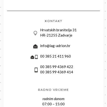
KONTAKT
Hrvatskih branitelja 31
HR-21255 Zadvarje
info@lag-adrion.hr
00 385 21 411 960
00 385 99 4369 422
00 385 99 4369 414
RADNO VRIJEME
radnim danom
07:00 – 15:00