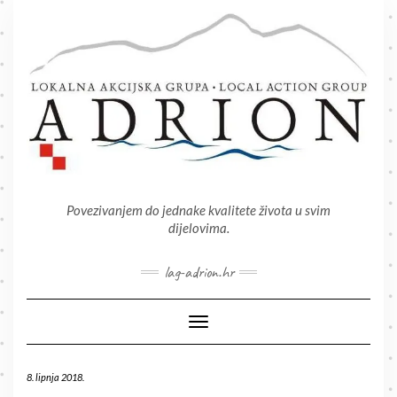
Skip
to
content
Povezivanjem do jednake kvalitete života u svim
dijelovima.
lag-adrion.hr
Toggle Navigation
8. lipnja 2018.