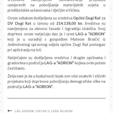
usmjerenih na poboljšanje materijalnih uvjeta u
predškolskim ustanovama i dječjim vrtićima.
Ovom odlukom dodijeljena su sredstva
Općini Dugi Rat
za
DV Dugi Rat
u iznosu od
214.138,00 kn
. Sredstva su
namijenjena za obnovu fasade i izgradnju stubišta. Svoj
doprinos ovom natječaju dao je i ured
LAG-a “ADRION
”
koji je u suradnji s gospođom Mateom Braičić iz
Jedinstvenog upravnog odjela općine Dugi Rat pomogao
pri apliciranju na isti.
Natječajem su dodijeljena sredstva i drugim općinama i
gradovima s područja
LAG-a “ADRION”
kojima ovim putem
čestitamo.
Želja nam je da u budućnosti bude sve više ovakvih i sličnih
projekata koji doprinose poboljšanju demografske slike na
području
LAG-a “ADRION”.
LAG ADRION: VJETAR U LEĐA MLADIM