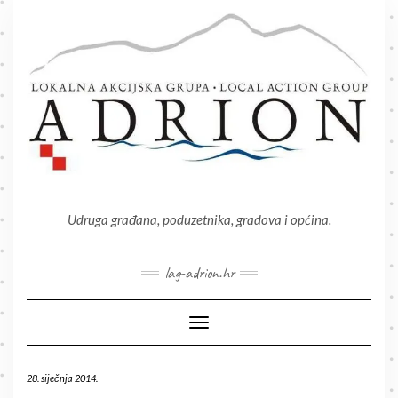
Skip
to
content
Udruga građana, poduzetnika, gradova i općina.
lag-adrion.hr
Toggle Navigation
28. siječnja 2014.