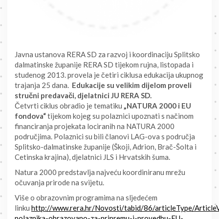
Javna ustanova RERA SD za razvoj i koordinaciju Splitsko
dalmatinske županije RERA SD tijekom rujna, listopada i
studenog 2013. provela je četiri ciklusa edukacija ukupnog
trajanja 25 dana.
Edukacije su velikim dijelom proveli
stručni predavači, djelatnici JU RERA SD.
Četvrti ciklus obradio je tematiku
„NATURA 2000 i EU
fondova“
tijekom kojeg su polaznici upoznati s načinom
financiranja projekata lociranih na NATURA 2000
područjima. Polaznici su bili članovi LAG-ova s područja
Splitsko-dalmatinske županije (Škoji, Adrion, Brač-Šolta i
Cetinska krajina), djelatnici JLS i Hrvatskih šuma.
Natura 2000 predstavlja najveću koordiniranu mrežu
očuvanja prirode na svijetu.
Više o obrazovnim programima na sljedećem
linku
http://www.rera.hr/Novosti/tabid/86/articleType/Article
polaznika-obrazovano-za-pripremu-i-provedbu-EU-