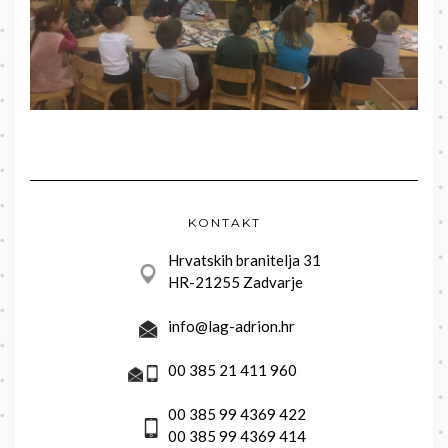
KONTAKT
Hrvatskih branitelja 31
HR-21255 Zadvarje
info@lag-adrion.hr
00 385 21 411 960
00 385 99 4369 422
00 385 99 4369 414